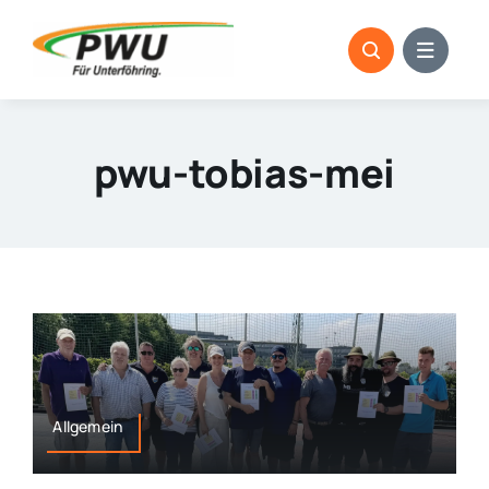
Skip
to
content
pwu-tobias-mei
Allgemein