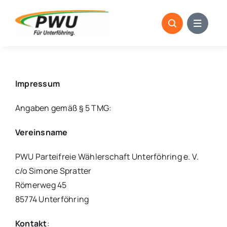
Skip
to
content
Impressum
Angaben gemäß § 5 TMG:
Vereinsname
PWU Parteifreie Wählerschaft Unterföhring e. V.
c/o Simone Spratter
Römerweg 45
85774 Unterföhring
Kontakt
: