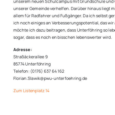
unserem neuen Schulcampus mit Grundschule und G
unserer Gemeinde verhelfen. Darüber hinaus liegt mi
allem für Radfahrer und Fußgänger. Da ich selbst ge
ich noch einiges an Verbesserungspotential, das wi
möchte ich dazu beitragen, dass Unterföhring so leben
sogar, dass es noch en bisschen lebenswerter wird.
Adresse:
Straßäckerallee 9
85774 Unterföhring
Telefon: (0176) 637 64 162
Florian.Slawik@pwu-unterfoehring.de
Zum Listenplatz 14