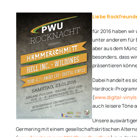
Liebe Rockfreund
für 2016 haben wir 
unter anderem für 
aber aus dem Münc
besonders, dass wi
präsentieren kön
Dabei handelt es s
Hardrock-Programm
(
www.digital-vinyls
auch leisere Töne 
Unsere auswärtigen
Germering mit einem gesellschaftskritischen Altern