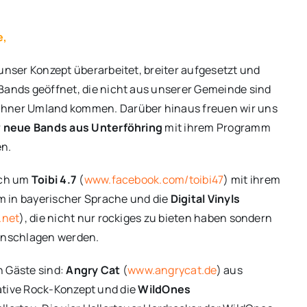
e,
unser Konzept überarbeitet, breiter aufgesetzt und
Bands geöffnet, die nicht aus unserer Gemeinde sind
hner Umland kommen. Darüber hinaus freuen wir uns
r
neue Bands aus Unterföhring
mit ihrem Programm
nen.
ich um
Toibi 4.7
(
www.facebook.com/toibi47
) mit ihrem
 in bayerischer Sprache und die
Digital Vinyls
.net
), die nicht nur rockiges zu bieten haben sondern
anschlagen werden.
 Gäste sind:
Angry Cat
(
www.angrycat.de
) aus
ative Rock-Konzept und die
WildOnes