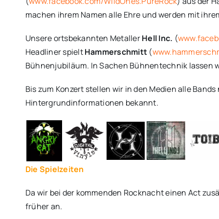
(
www.facebook.com/WildOnes.PureRock
) aus der H
machen ihrem Namen alle Ehre und werden mit ihre
Unsere ortsbekannten Metaller
Hell Inc.
(
www.faceb
Headliner spielt
Hammerschmitt
(
www.hammerschm
Bühnenjubiläum. In Sachen Bühnentechnik lassen wir
Bis zum Konzert stellen wir in den Medien alle Band
Hintergrundinformationen bekannt.
Die Spielzeiten
Da wir bei der kommenden Rocknacht einen Act zusät
früher an.