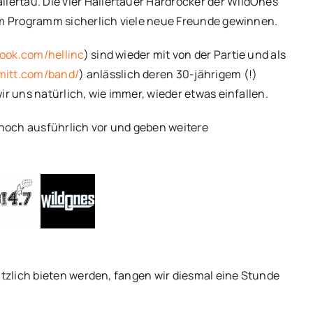
allertau. Die vier Hallertauer Hardrocker der WildOnes
m Programm sicherlich viele neue Freunde gewinnen.
ook.com/hellinc
) sind wieder mit von der Partie und als
itt.com/band/
) anlässlich deren 30-jährigem (!)
 uns natürlich, wie immer, wieder etwas einfallen.
s noch ausführlich vor und geben weitere
zlich bieten werden, fangen wir diesmal eine Stunde