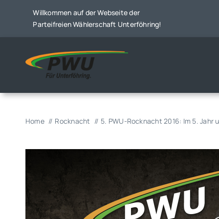
Skip
Willkommen auf der Webseite der
to
Parteifreien Wählerschaft Unterföhring!
content
Home
Rocknacht
5. PWU-Rocknacht 2016: Im 5. Jahr u