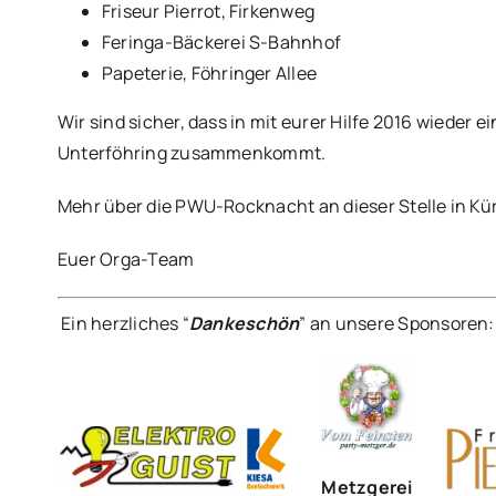
Friseur Pierrot, Firkenweg
Feringa-Bäckerei S-Bahnhof
Papeterie, Föhringer Allee
Wir sind sicher, dass in mit eurer Hilfe 2016 wieder
Unterföhring zusammenkommt.
Mehr über die PWU-Rocknacht an dieser Stelle in Kür
Euer Orga-Team
Ein herzliches “
Dankeschön
” an unsere Sponsoren:
Metzgerei