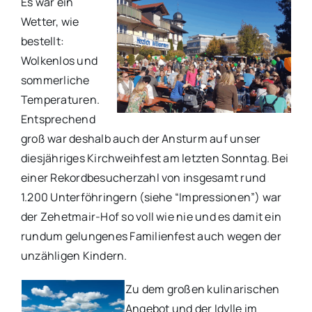
Es war ein
Wetter, wie
bestellt:
Wolkenlos und
sommerliche
Temperaturen.
Entsprechend
groß war deshalb auch der Ansturm auf unser
diesjähriges Kirchweihfest am letzten Sonntag. Bei
einer Rekordbesucherzahl von insgesamt rund
1.200 Unterföhringern (siehe “Impressionen”) war
der Zehetmair-Hof so voll wie nie und es damit ein
rundum gelungenes Familienfest auch wegen der
unzähligen Kindern.
Zu dem großen kulinarischen
Angebot und der Idylle im