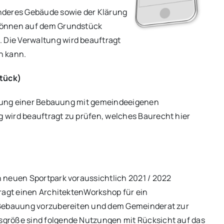
nderes Gebäude sowie der Klärung
können auf dem Grundstück
Die Verwaltung wird beauftragt
n kann.
tück)
lanung einer Bebauung mit gemeindeeigenen
 wird beauftragt zu prüfen, welches Baurecht hier
 neuen Sportpark voraussichtlich 2021 / 2022
tragt einen ArchitektenWorkshop für ein
 Bebauung vorzubereiten und dem Gemeinderat zur
größe sind folgende Nutzungen mit Rücksicht auf das