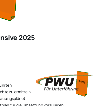
nsive 2025
führten
hte zu ermitteln
ebauungspläne)
plan für die Umsetzung vorzulegen.