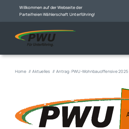
Skip
Willkommen auf der Webseite der
to
Parteifreien Wählerschaft Unterföhring!
content
Home
Aktuelles
Antrag: PWU-Wohnbauoffensive 2025