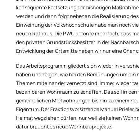
konsequente Fortsetzung der bisherigen Maßnahm
werden und dann folgt nebenan die Realisierung des
Einweihung der Volkshochschule habe man noch viel 
neuen Rathaus. Die PWU betonte mehrfach, dass ma
den privaten Grundstücksbesitzer in der Nachbarscha
Entwicklung der Ortsmitte haben wir nur eine Chanc
Das Arbeitsprogramm gliedert sich wieder in versch
haben und zeigen, wie bei den Bemühungen um ein m
Themen miteinander vernetzt sind. Immer wieder tau
bezahlbaren Wohnraum zu schaffen. Das soll in de
gemeindlichen Mietwohnungen bis hin zu einem ne
Eigentum. Der Fraktionsvorsitzende Manuel Prieler b
Heimat wegziehen dürfen, nur weil sie keinen Woh
dafür braucht es neue Wohnbauprojekte.