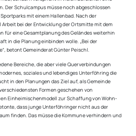
en. Der Schulcampus müsse noch abgeschlossen
 Sportparks mit einem Hallenbad. Nach der
Arbeit bei der Entwicklung der Ortsmitte mit dem
n für eine Gesamtplanung des Geländes weiterhin
ft in die Planung einbinden wolle. „Bei der
e“, betont Gemeinderat Günter Peischl.
iedene Bereiche, die aber viele Querverbindungen
odernes, soziales und lebendiges Unterföhring die
cht in den Planungen das Ziel auf, als Gemeinde
n verschiedensten Formen geschehen von
uen Einheimischenmodell zur Schaffung von Wohn-
etonte, dass junge Unterföhringer nicht aus der
nraum finden. Das müsse die Kommune verhindern und