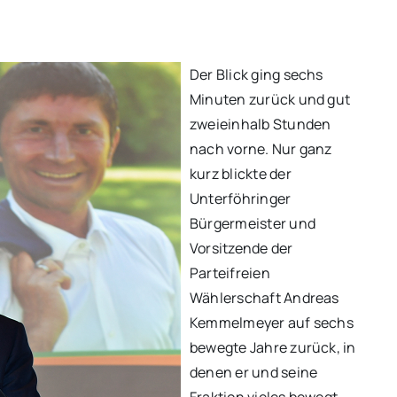
Der Blick ging sechs
Minuten zurück und gut
zweieinhalb Stunden
nach vorne. Nur ganz
kurz blickte der
Unterföhringer
Bürgermeister und
Vorsitzende der
Parteifreien
Wählerschaft Andreas
Kemmelmeyer auf sechs
bewegte Jahre zurück, in
denen er und seine