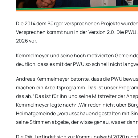
Die 2014 dem Bürger versprochenen Projekte wurden 
Versprechen kommt nun in der Version 2.0. Die PWU s
2026 vor.
Kemmelmeyer und seine hoch motivierten Gemeinde
deutlich, dass es mit der PWU so schnell nicht langw
Andreas Kemmelmeyer betonte, dass die PWU bewuss
machen ein Arbeitsprogramm. Das ist unser Program
das ab.“ Das ist für ihn und seine Mitstreiter der Ans
Kemmelmeyer legte nach: „Wir reden nicht über Bürge
Heimatgemeinde „vorausschauend gestalten mit Sin
seine Stimmen abgebe, der wisse genau, was er da
Die PWU erfindet sich zur Kommunalwahl 2020 nicht 