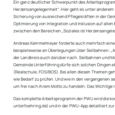
Ein ganz deutlicher Schwerpunkt des Arbeitsprogramm
Herzensangelegenheit“. Hier geht es unter anderem
Sicherung von ausreichend Pflegekräften in der Ge
Optimierung von Integration und Inklusion auf allen
zwischen den Bereichen „Soziales ist Herzensangeleg
Andreas Kemmelmeyer forderte auch mehrfach eine 
beispielsweise an Überlegungen über Seilbahnen: „
der Landkreis auch darüber nach. Seilbahnen und
Gemeinde Unterföhring dürfe sich solchen Dingen e
(Realschule, FOS/BOS). Bei allen diesen Themen geh
wie Bedarf zu prüfen. Und wie in den vergangenen 
um frei nach ihrem Motto zu handeln: Das Wichtige
Das komplette Arbeitsprogramm der PWU wird die k
unterfoehring.de) und in der PWU-App detailliert zu