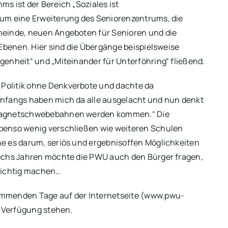
s ist der Bereich „Soziales ist
 um eine Erweiterung des Seniorenzentrums, die
meinde, neuen Angeboten für Senioren und die
 Ebenen. Hier sind die Übergänge beispielsweise
enheit“ und „Miteinander für Unterföhring“ fließend.
Politik ohne Denkverbote und dachte da
Anfangs haben mich da alle ausgelacht und nun denkt
 Magnetschwebebahnen werden kommen.“ Die
benso wenig verschließen wie weiteren Schulen
e es darum, seriös und ergebnisoffen Möglichkeiten
sechs Jahren möchte die PWU auch den Bürger fragen,
 richtig machen…
ommenden Tage auf der Internetseite (www.pwu-
r Verfügung stehen.