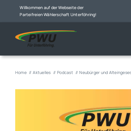
Skip
Willkommen auf der Webseite der
to
Parteifreien Wählerschaft Unterföhring!
content
Home
Aktuelles
Podcast
Neubürger und Alteingese