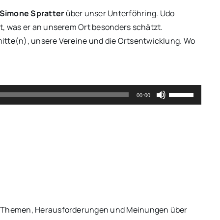
Simone Spratter
über unser Unterföhring. Udo
t, was er an unserem Ort besonders schätzt.
itte(n), unsere Vereine und die Ortsentwicklung. Wo
Use
00:00
Up/Down
Arrow
keys
to
increase
or
decrease
volume.
le Themen, Herausforderungen und Meinungen über