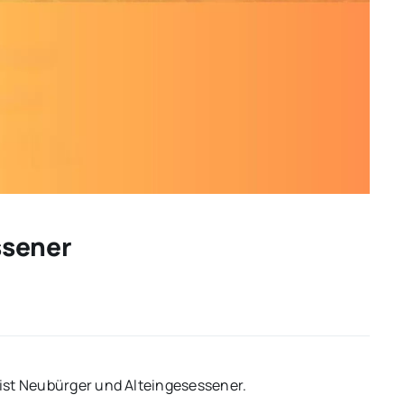
ssener
ist Neubürger und Alteingesessener.