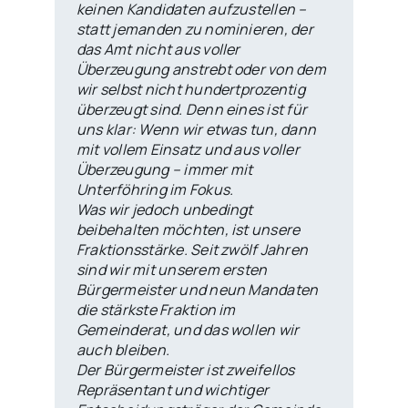
keinen Kandidaten aufzustellen –
statt jemanden zu nominieren, der
das Amt nicht aus voller
Überzeugung anstrebt oder von dem
wir selbst nicht hundertprozentig
überzeugt sind. Denn eines ist für
uns klar: Wenn wir etwas tun, dann
mit vollem Einsatz und aus voller
Überzeugung – immer mit
Unterföhring im Fokus.
Was wir jedoch unbedingt
beibehalten möchten, ist unsere
Fraktionsstärke. Seit zwölf Jahren
sind wir mit unserem ersten
Bürgermeister und neun Mandaten
die stärkste Fraktion im
Gemeinderat, und das wollen wir
auch bleiben.
Der Bürgermeister ist zweifellos
Repräsentant und wichtiger