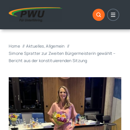
Skip
to
content
Home
Aktuelles
Allgemein
Simone Spratter zur Zweiten Bürgermeisterin gewählt –
Bericht aus der konstituierenden Sitzung